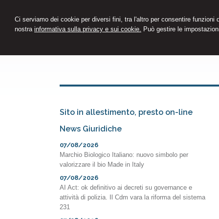
Ci serviamo dei cookie per diversi fini, tra l'altro per consentire funzioni
nostra
informativa sulla privacy e sui cookie.
Può gestire le impostazioni
Sito in allestimento, presto on-line
News Giuridiche
07/08/2026
Marchio Biologico Italiano: nuovo simbolo per
valorizzare il bio Made in Italy
07/08/2026
AI Act: ok definitivo ai decreti su governance e
attività di polizia. Il Cdm vara la riforma del sistema
231